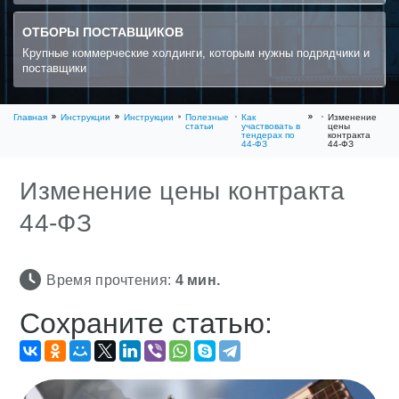
ОТБОРЫ ПОСТАВЩИКОВ
Крупные коммерческие холдинги, которым нужны подрядчики и
поставщики
Главная
Инструкции
Инструкции
Полезные
Как
Изменение
статьи
участвовать в
цены
тендерах по
контракта
44-ФЗ
44-ФЗ
Изменение цены контракта
44-ФЗ
Время прочтения:
4
мин.
Сохраните статью: