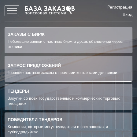
Регистрация
Вход
ЗАКАЗЫ С БИРЖ
Небольшие заявки с частных бирж и досок объявлений через
отклики
ЗАПРОС ПРЕДЛОЖЕНИЙ
Горящие частные заказы с прямыми контактами для связи
ТЕНДЕРЫ
Закупки со всех государственных и коммерческих торговых
площадок
ПОБЕДИТЕЛИ ТЕНДЕРОВ
Компании, которые могут нуждаться в поставщиках и
субподрядчиках