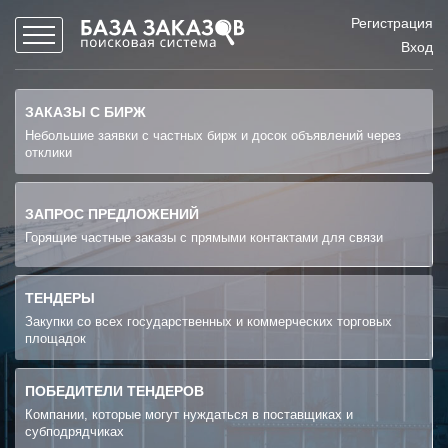
Регистрация
Вход
ЗАКАЗЫ С БИРЖ
Небольшие заявки с частных бирж и досок объявлений через
отклики
ЗАПРОС ПРЕДЛОЖЕНИЙ
Горящие частные заказы с прямыми контактами для связи
ТЕНДЕРЫ
Закупки со всех государственных и коммерческих торговых
площадок
ПОБЕДИТЕЛИ ТЕНДЕРОВ
Компании, которые могут нуждаться в поставщиках и
субподрядчиках