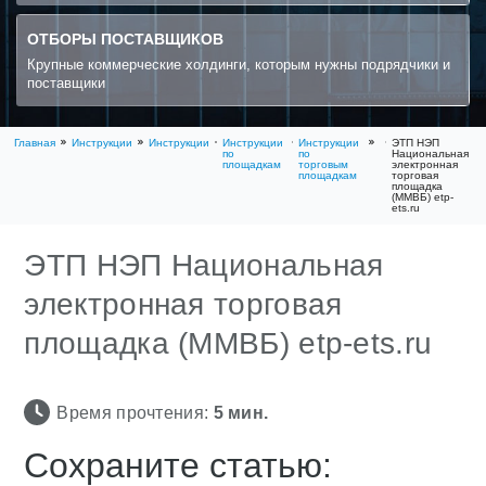
ОТБОРЫ ПОСТАВЩИКОВ
Крупные коммерческие холдинги, которым нужны подрядчики и
поставщики
Главная
Инструкции
Инструкции
Инструкции
Инструкции
ЭТП НЭП
по
по
Национальная
площадкам
торговым
электронная
площадкам
торговая
площадка
(ММВБ) etp-
ets.ru
ЭТП НЭП Национальная
электронная торговая
площадка (ММВБ) etp-ets.ru
Время прочтения:
5
мин.
Сохраните статью: