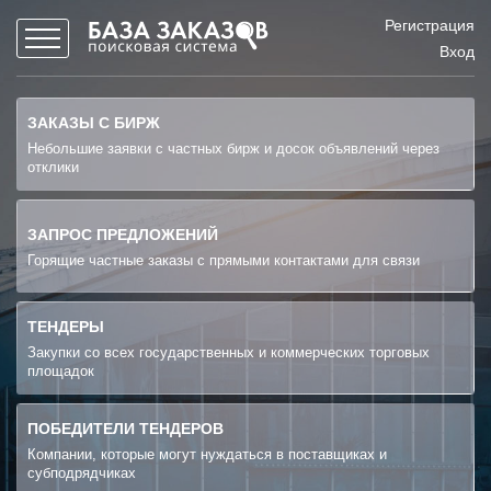
Регистрация
Вход
ЗАКАЗЫ С БИРЖ
Небольшие заявки с частных бирж и досок объявлений через
отклики
ЗАПРОС ПРЕДЛОЖЕНИЙ
Горящие частные заказы с прямыми контактами для связи
ТЕНДЕРЫ
Закупки со всех государственных и коммерческих торговых
площадок
ПОБЕДИТЕЛИ ТЕНДЕРОВ
Компании, которые могут нуждаться в поставщиках и
субподрядчиках