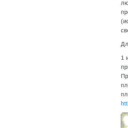
лю
пр
(и
св
Дл
1 
пр
Пр
пл
пл
ht