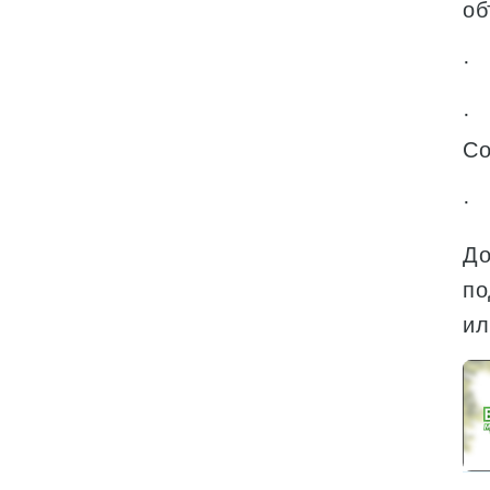
об
· 
· 
Со
· 
До
по
ил