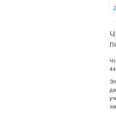
Ч
п
Чт
44
Эл
да
уч
за