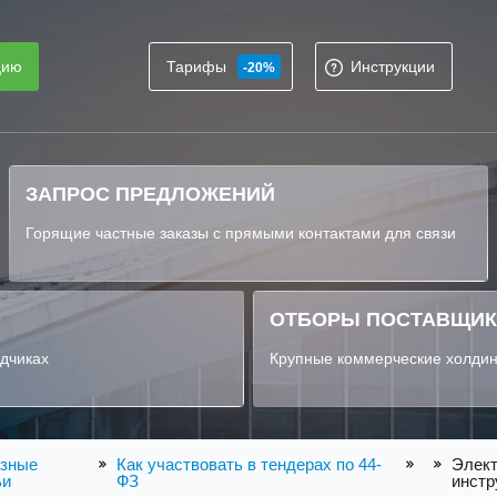
цию
Тарифы
Инструкции
-20%
ЗАПРОС ПРЕДЛОЖЕНИЙ
Горящие частные заказы с прямыми контактами для связи
ОТБОРЫ ПОСТАВЩИ
ядчиках
Крупные коммерческие холдин
зные
Как участвовать в тендерах по 44-
Элект
ьи
ФЗ
инстр