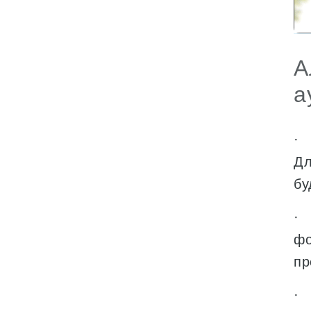
А
а
· 
Дл
бу
· 
фо
пр
· 