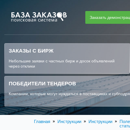
Заказать демонстра
ЗАКАЗЫ С БИРЖ
Небольшие заявки с частных бирж и досок объявлений
через отклики
ПОБЕДИТЕЛИ ТЕНДЕРОВ
Компании, которые могут нуждаться в поставщиках и субподр
Главная
Инструкции
Инструкции
Поле
стат