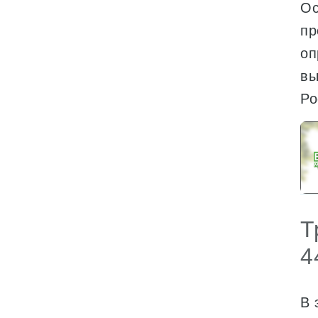
Ос
пр
оп
вы
Ро
Т
4
В 