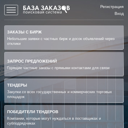
Регистрация
Вход
ЗАКАЗЫ С БИРЖ
Небольшие заявки с частных бирж и досок объявлений через
отклики
ЗАПРОС ПРЕДЛОЖЕНИЙ
Горящие частные заказы с прямыми контактами для связи
ТЕНДЕРЫ
Закупки со всех государственных и коммерческих торговых
площадок
ПОБЕДИТЕЛИ ТЕНДЕРОВ
Компании, которые могут нуждаться в поставщиках и
субподрядчиках