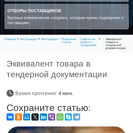
ОТБОРЫ ПОСТАВЩИКОВ
Крупные коммерческие холдинги, которым нужны подрядчики и
поставщики
Главная
Инструкции
Инструкции
Полезные
Советы по
Эквивалент
статьи
работе с
товара в
тендерами
тендерной
документации
Эквивалент товара в
тендерной документации
Время прочтения:
4
мин.
Сохраните статью: