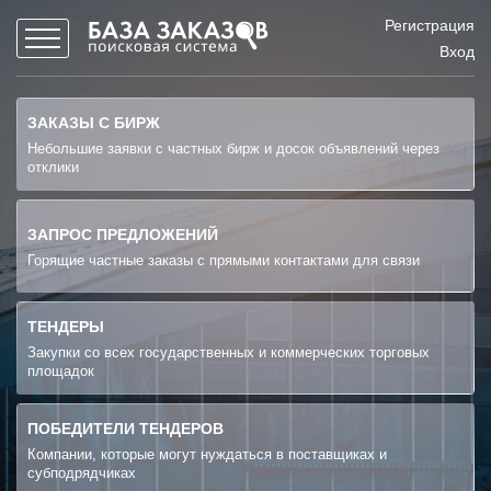
Регистрация
Вход
ЗАКАЗЫ С БИРЖ
Небольшие заявки с частных бирж и досок объявлений через
отклики
ЗАПРОС ПРЕДЛОЖЕНИЙ
Горящие частные заказы с прямыми контактами для связи
ТЕНДЕРЫ
Закупки со всех государственных и коммерческих торговых
площадок
ПОБЕДИТЕЛИ ТЕНДЕРОВ
Компании, которые могут нуждаться в поставщиках и
субподрядчиках