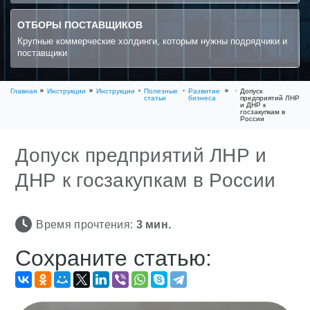
ОТБОРЫ ПОСТАВЩИКОВ
Крупные коммерческие холдинги, которым нужны подрядчики и
поставщики
Главная
Инструкции
Инструкции
Полезные
Развитие
Допуск
статьи
бизнеса
предприятий ЛНР
и ДНР к
госзакупкам в
России
Допуск предприятий ЛНР и
ДНР к госзакупкам в России
Время прочтения:
3
мин.
Сохраните статью: