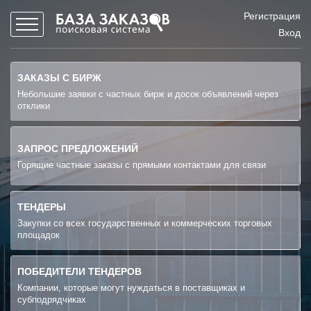
Регистрация
Вход
ЗАКАЗЫ С БИРЖ
Небольшие заявки с частных бирж и досок объявлений через
отклики
ЗАПРОС ПРЕДЛОЖЕНИЙ
Горящие частные заказы с прямыми контактами для связи
ТЕНДЕРЫ
Закупки со всех государственных и коммерческих торговых
площадок
ПОБЕДИТЕЛИ ТЕНДЕРОВ
Компании, которые могут нуждаться в поставщиках и
субподрядчиках