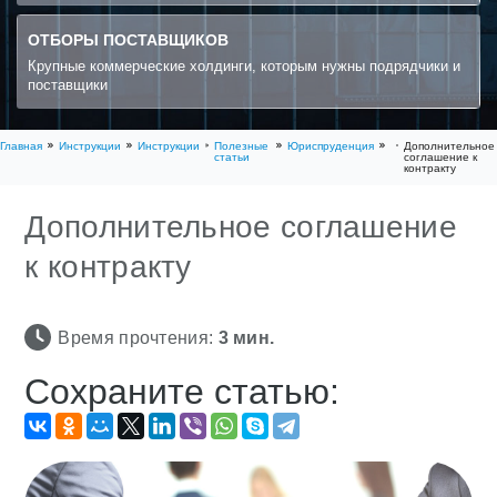
ОТБОРЫ ПОСТАВЩИКОВ
Крупные коммерческие холдинги, которым нужны подрядчики и
поставщики
Главная
Инструкции
Инструкции
Полезные
Юриспруденция
Дополнительное
статьи
соглашение к
контракту
Дополнительное соглашение
к контракту
Время прочтения:
3
мин.
Сохраните статью: