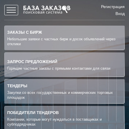
Регистрация
Вход
ЗАКАЗЫ С БИРЖ
Небольшие заявки с частных бирж и досок объявлений через
отклики
ЗАПРОС ПРЕДЛОЖЕНИЙ
Горящие частные заказы с прямыми контактами для связи
ТЕНДЕРЫ
Закупки со всех государственных и коммерческих торговых
площадок
ПОБЕДИТЕЛИ ТЕНДЕРОВ
Компании, которые могут нуждаться в поставщиках и
субподрядчиках