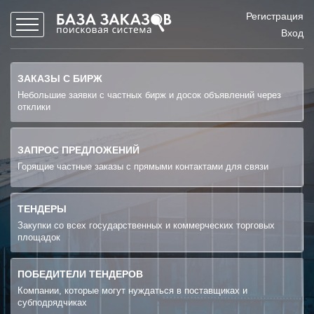
Регистрация
Вход
ЗАКАЗЫ С БИРЖ
Небольшие заявки с частных бирж и досок объявлений через
отклики
ЗАПРОС ПРЕДЛОЖЕНИЙ
Горящие частные заказы с прямыми контактами для связи
ТЕНДЕРЫ
Закупки со всех государственных и коммерческих торговых
площадок
ПОБЕДИТЕЛИ ТЕНДЕРОВ
Компании, которые могут нуждаться в поставщиках и
субподрядчиках