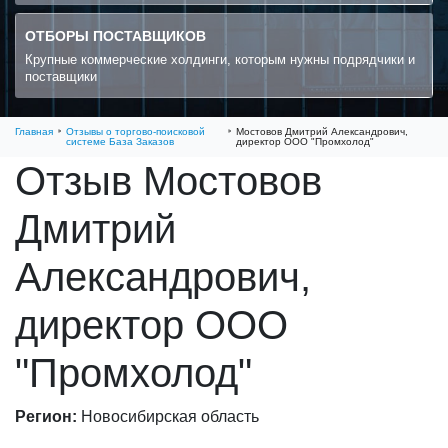
ОТБОРЫ ПОСТАВЩИКОВ
Крупные коммерческие холдинги, которым нужны подрядчики и
поставщики
Главная
Отзывы о торгово-поисковой
Мостовов Дмитрий Александрович,
системе База Заказов
директор ООО "Промхолод"
Отзыв Мостовов
Дмитрий
Александрович,
директор ООО
"Промхолод"
Регион:
Новосибирская область