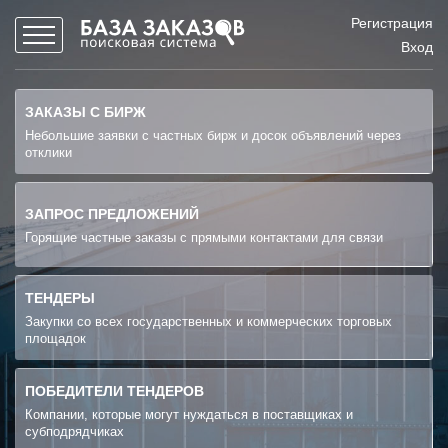
Регистрация
Вход
ЗАКАЗЫ С БИРЖ
Небольшие заявки с частных бирж и досок объявлений через
отклики
ЗАПРОС ПРЕДЛОЖЕНИЙ
Горящие частные заказы с прямыми контактами для связи
ТЕНДЕРЫ
Закупки со всех государственных и коммерческих торговых
площадок
ПОБЕДИТЕЛИ ТЕНДЕРОВ
Компании, которые могут нуждаться в поставщиках и
субподрядчиках