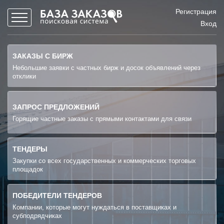
Регистрация
Вход
ЗАКАЗЫ С БИРЖ
Небольшие заявки с частных бирж и досок объявлений через
отклики
ЗАПРОС ПРЕДЛОЖЕНИЙ
Горящие частные заказы с прямыми контактами для связи
ТЕНДЕРЫ
Закупки со всех государственных и коммерческих торговых
площадок
ПОБЕДИТЕЛИ ТЕНДЕРОВ
Компании, которые могут нуждаться в поставщиках и
субподрядчиках