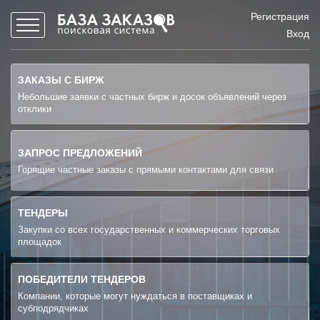
Регистрация
Вход
ЗАКАЗЫ С БИРЖ
Небольшие заявки с частных бирж и досок объявлений через
отклики
ЗАПРОС ПРЕДЛОЖЕНИЙ
Горящие частные заказы с прямыми контактами для связи
ТЕНДЕРЫ
Закупки со всех государственных и коммерческих торговых
площадок
ПОБЕДИТЕЛИ ТЕНДЕРОВ
Компании, которые могут нуждаться в поставщиках и
субподрядчиках