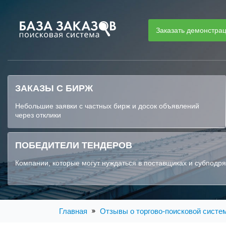
Заказать демонстра
ЗАКАЗЫ С БИРЖ
Небольшие заявки с частных бирж и досок объявлений
через отклики
ПОБЕДИТЕЛИ ТЕНДЕРОВ
Компании, которые могут нуждаться в поставщиках и субподр
Главная
Отзывы о торгово-поисковой систе