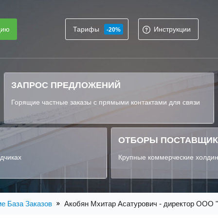
цию
Тарифы
Инструкции
-20%
ЗАПРОС ПРЕДЛОЖЕНИЙ
Горящие частные заказы с прямыми контактами для связи
ОТБОРЫ ПОСТАВЩИ
ядчиках
Крупные коммерческие холдин
ме База Заказов
Акобян Мхитар Асатурович - директор ООО 