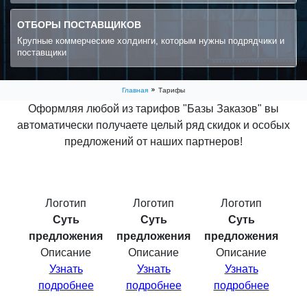
ОТБОРЫ ПОСТАВЩИКОВ
Крупные коммерческие холдинги, которым нужны подрядчики и
поставщики
Главная
Тарифы
Оформляя любой из тарифов "Базы Заказов" вы
автоматически получаете целый ряд скидок и особых
предложений от наших партнеров!
Логотип
Логотип
Логотип
Суть
Суть
Суть
предложения
предложения
предложения
Описание
Описание
Описание
Узнать
Узнать
Узнать
подробнее
подробнее
подробнее