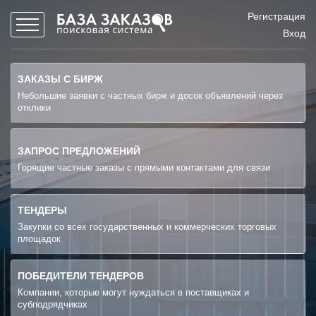
Регистрация
Вход
ЗАКАЗЫ С БИРЖ
Небольшие заявки с частных бирж и досок объявлений через
отклики
ЗАПРОС ПРЕДЛОЖЕНИЙ
Горящие частные заказы с прямыми контактами для связи
ТЕНДЕРЫ
Закупки со всех государственных и коммерческих торговых
площадок
ПОБЕДИТЕЛИ ТЕНДЕРОВ
Компании, которые могут нуждаться в поставщиках и
субподрядчиках